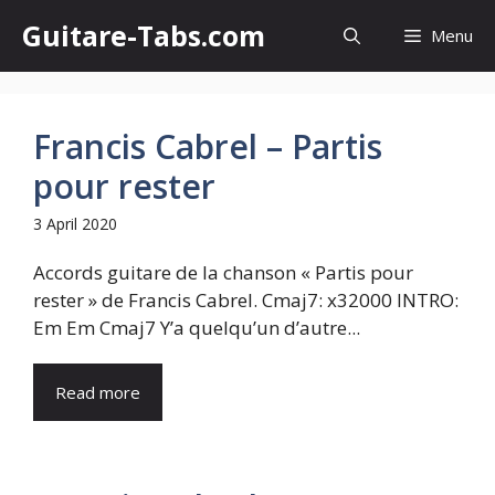
Skip
Guitare-Tabs.com
Menu
to
content
Francis Cabrel – Partis
pour rester
3 April 2020
Accords guitare de la chanson « Partis pour
rester » de Francis Cabrel. Cmaj7: x32000 INTRO:
Em Em Cmaj7 Y’a quelqu’un d’autre...
Read more