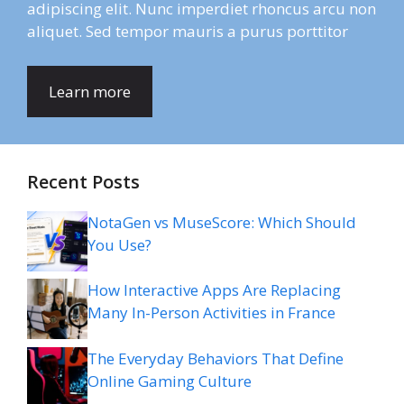
adipiscing elit. Nunc imperdiet rhoncus arcu non
aliquet. Sed tempor mauris a purus porttitor
Learn more
Recent Posts
NotaGen vs MuseScore: Which Should
You Use?
How Interactive Apps Are Replacing
Many In-Person Activities in France
The Everyday Behaviors That Define
Online Gaming Culture