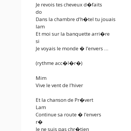
Je revois tes cheveux d�faits
do
Dans la chambre d’h�tel tu jouais
lam
Et moi sur la banquette arri�re
si
Je voyais le monde � l’envers …
(rythme acc�l�r�)
Mim
Vive le vent de l’hiver
Et la chanson de Pr�vert
Lam
Continue sa route � l’envers
r�
Je ne suis pas chr�tien