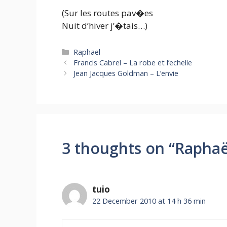
(Sur les routes pav�es
Nuit d’hiver j’�tais…)
Categories
Raphael
Francis Cabrel – La robe et l’echelle
Jean Jacques Goldman – L’envie
3 thoughts on “Raphaël
tuio
22 December 2010 at 14 h 36 min