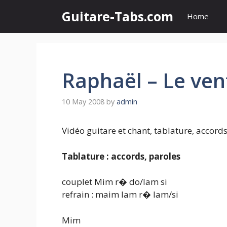
Skip
Guitare-Tabs.com
Home
to
content
Raphaël – Le vent
10 May 2008
by
admin
Vidéo guitare et chant, tablature, accords
Tablature : accords, paroles
couplet Mim r� do/lam si
refrain : maim lam r� lam/si
Mim