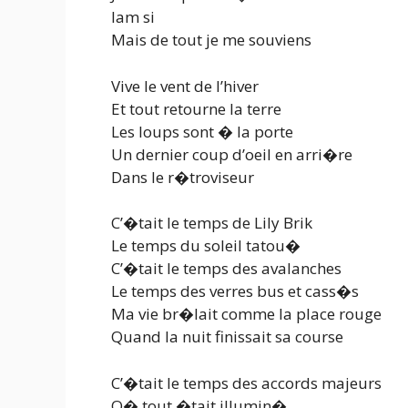
lam si
Mais de tout je me souviens
Vive le vent de l’hiver
Et tout retourne la terre
Les loups sont � la porte
Un dernier coup d’oeil en arri�re
Dans le r�troviseur
C’�tait le temps de Lily Brik
Le temps du soleil tatou�
C’�tait le temps des avalanches
Le temps des verres bus et cass�s
Ma vie br�lait comme la place rouge
Quand la nuit finissait sa course
C’�tait le temps des accords majeurs
O� tout �tait illumin�