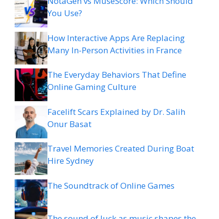
NotaGen vs MuseScore: Which Should
You Use?
How Interactive Apps Are Replacing
Many In-Person Activities in France
The Everyday Behaviors That Define
Online Gaming Culture
Facelift Scars Explained by Dr. Salih
Onur Basat
Travel Memories Created During Boat
Hire Sydney
The Soundtrack of Online Games
The sound of luck as music shapes the