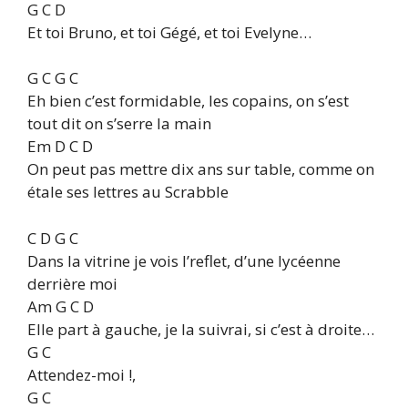
G C D
Et toi Bruno, et toi Gégé, et toi Evelyne…
G C G C
Eh bien c’est formidable, les copains, on s’est
tout dit on s’serre la main
Em D C D
On peut pas mettre dix ans sur table, comme on
étale ses lettres au Scrabble
C D G C
Dans la vitrine je vois l’reflet, d’une lycéenne
derrière moi
Am G C D
Elle part à gauche, je la suivrai, si c’est à droite…
G C
Attendez-moi !,
G C