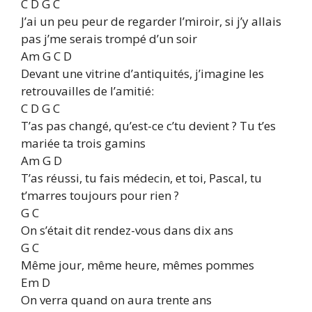
C D G C
J’ai un peu peur de regarder l’miroir, si j’y allais
pas j’me serais trompé d’un soir
Am G C D
Devant une vitrine d’antiquités, j’imagine les
retrouvailles de l’amitié:
C D G C
T’as pas changé, qu’est-ce c’tu devient ? Tu t’es
mariée ta trois gamins
Am G D
T’as réussi, tu fais médecin, et toi, Pascal, tu
t’marres toujours pour rien ?
G C
On s’était dit rendez-vous dans dix ans
G C
Même jour, même heure, mêmes pommes
Em D
On verra quand on aura trente ans