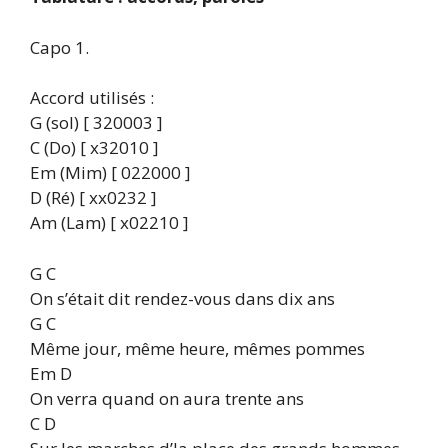
Capo 1.
Accord utilisés :
G (sol) [ 320003 ]
C (Do) [ x32010 ]
Em (Mim) [ 022000 ]
D (Ré) [ xx0232 ]
Am (Lam) [ x02210 ]
G C
On s’était dit rendez-vous dans dix ans
G C
Même jour, même heure, mêmes pommes
Em D
On verra quand on aura trente ans
C D