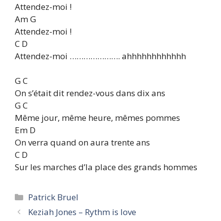
Attendez-moi !
Am G
Attendez-moi !
C D
Attendez-moi …………………. ahhhhhhhhhhhh
G C
On s’était dit rendez-vous dans dix ans
G C
Même jour, même heure, mêmes pommes
Em D
On verra quand on aura trente ans
C D
Sur les marches d’la place des grands hommes
Categories
Patrick Bruel
Keziah Jones – Rythm is love