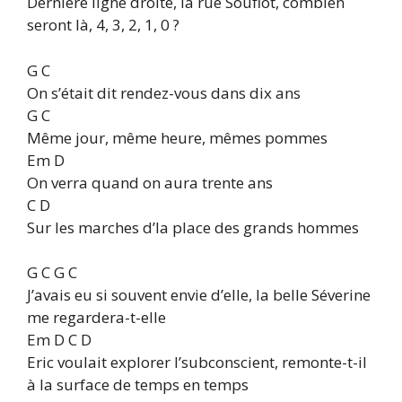
Dernière ligne droite, la rue Souflot, combien
seront là, 4, 3, 2, 1, 0 ?
G C
On s’était dit rendez-vous dans dix ans
G C
Même jour, même heure, mêmes pommes
Em D
On verra quand on aura trente ans
C D
Sur les marches d’la place des grands hommes
G C G C
J’avais eu si souvent envie d’elle, la belle Séverine
me regardera-t-elle
Em D C D
Eric voulait explorer l’subconscient, remonte-t-il
à la surface de temps en temps