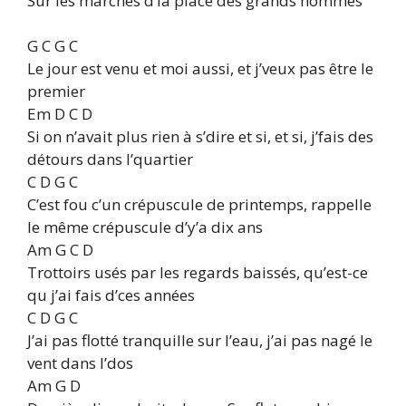
Sur les marches d’la place des grands hommes
G C G C
Le jour est venu et moi aussi, et j’veux pas être le
premier
Em D C D
Si on n’avait plus rien à s’dire et si, et si, j’fais des
détours dans l’quartier
C D G C
C’est fou c’un crépuscule de printemps, rappelle
le même crépuscule d’y’a dix ans
Am G C D
Trottoirs usés par les regards baissés, qu’est-ce
qu j’ai fais d’ces années
C D G C
J’ai pas flotté tranquille sur l’eau, j’ai pas nagé le
vent dans l’dos
Am G D