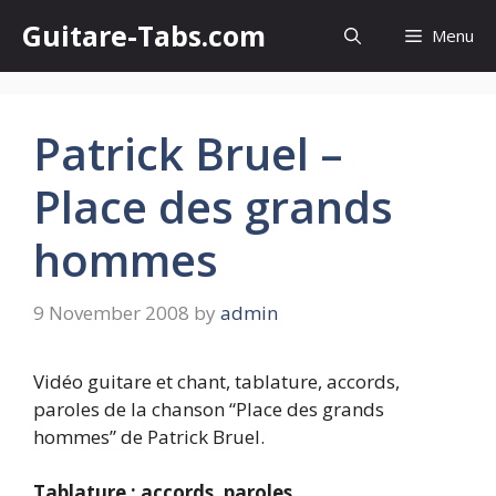
Skip
Guitare-Tabs.com
Menu
to
content
Patrick Bruel –
Place des grands
hommes
9 November 2008
by
admin
Vidéo guitare et chant, tablature, accords,
paroles de la chanson “Place des grands
hommes” de Patrick Bruel.
Tablature : accords, paroles