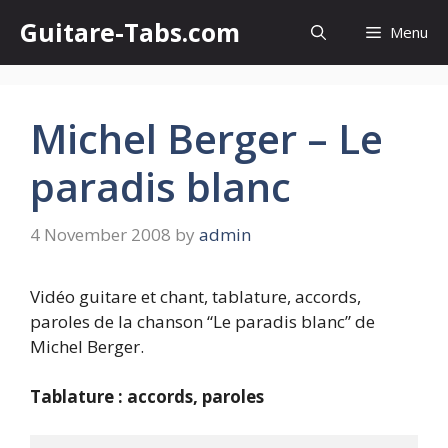
Skip
Guitare-Tabs.com
Menu
to
content
Michel Berger – Le
paradis blanc
4 November 2008
by
admin
Vidéo guitare et chant, tablature, accords,
paroles de la chanson “Le paradis blanc” de
Michel Berger.
Tablature : accords, paroles