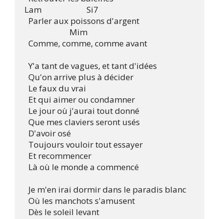
Lam                       Si7

  Parler aux poissons d'argent

                       Mim

  Comme, comme, comme avant 

  Y'a tant de vagues, et tant d'idées

  Qu'on arrive plus à décider

  Le faux du vrai

  Et qui aimer ou condamner

  Le jour où j'aurai tout donné

  Que mes claviers seront usés

  D'avoir osé

  Toujours vouloir tout essayer

  Et recommencer

  Là où le monde a commencé 

  Je m'en irai dormir dans le paradis blanc

  Où les manchots s'amusent

  Dès le soleil levant
