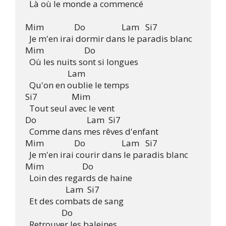
  Là où le monde a commencé 

Mim               Do                  Lam   Si7

  Je m'en irai dormir dans le paradis blanc

Mim                    Do

  Où les nuits sont si longues

                     Lam

  Qu'on en oublie le temps

Si7                 Mim

  Tout seul avec le vent

Do                         Lam  Si7

  Comme dans mes rêves d'enfant

Mim               Do                  Lam   Si7

  Je m'en irai courir dans le paradis blanc

Mim                   Do

  Loin des regards de haine

                    Lam  Si7

  Et des combats de sang

                  Do

  Retrouver les baleines
