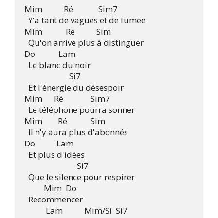
Mim           Ré             Sim7

  Y'a tant de vagues et de fumée

Mim            Ré           Sim

  Qu'on arrive plus à distinguer

Do            Lam

  Le blanc du noir

                       Si7

  Et l'énergie du désespoir

Mim      Ré              Sim7

  Le téléphone pourra sonner

Mim        Ré            Sim

  Il n'y aura plus d'abonnés

Do           Lam

  Et plus d'idées

                           Si7

  Que le silence pour respirer

          Mim  Do

  Recommencer

           Lam           Mim/Si  Si7
