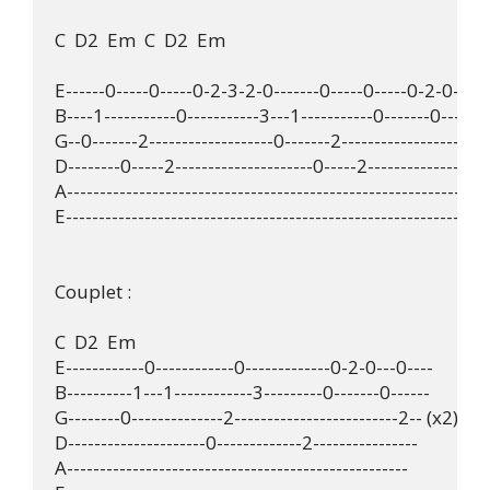
C  D2  Em  C  D2  Em

E------0-----0-----0-2-3-2-0-------0-----0-----0-2-0---0---
B----1-----------0-----------3---1-----------0-------0---2----
G--0-------2-------------------0-------2------------------------
D--------0-----2---------------------0-----2--------------------
A-----------------------------------------------------------------
E-----------------------------------------------------------------
Couplet : 

C  D2  Em

E------------0------------0-------------0-2-0---0----

B----------1---1------------3---------0-------0------

G--------0--------------2-------------------------2-- (x2)

D---------------------0-------------2----------------

A----------------------------------------------------
