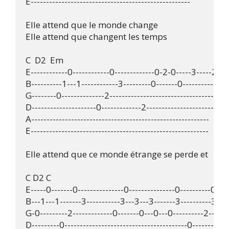
E----------------------------------------------------

Elle attend que le monde change

Elle attend que changent les temps 

C  D2  Em

E------------0------------0-------------0-2-0-----3-----2--

B----------1---1------------3---------0-------0------------

G--------0--------------2----------------------------------

D---------------------0-------------2----------------------

A----------------------------------------------------------

E----------------------------------------------------------

Elle attend que ce monde étrange se perde et 

C D2 C

E-----0-------0---------------0---------------0----------0---
B---1---1-------3-----------3---3---3-------3----------3-----
G-0---------2-------------0-------0---0---0----------2--------
D---------0----------------------------------------0--------2---