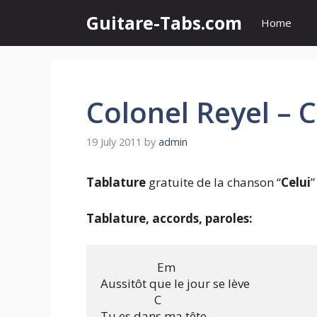
Skip
Guitare-Tabs.com
Home
to
content
Colonel Reyel – C
19 July 2011
by
admin
Tablature
gratuite de la chanson “
Celui
”
Tablature, accords, paroles:
                    Em

Aussitôt que le jour se lève

                   C

Tu es dans ma tête,
