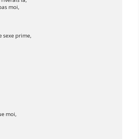
pas moi,

 sexe prime,

e moi,
