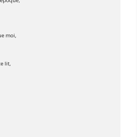
époque,

e moi,

lit,
