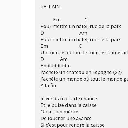
REFRAIN:

           Em                     C                    

Pour mettre un hôtel, rue de la paix 

D                               Am

Pour mettre un hôtel, rue de la paix

Em                           C

Un monde où tout le monde s'aimerait
D              Am 

Enfiiiiiiiiiiiiiin 

J'achète un château en Espagne {x2}

J'achète un monde où tout le monde ga
A la fin

Je vends ma carte chance

Et je puise dans la caisse

On a bien mérité

De toucher une avance

Si c'est pour rendre la caisse
