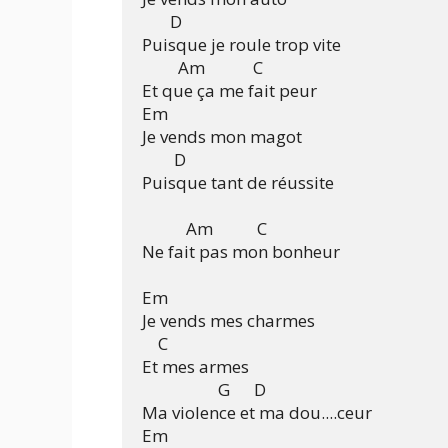
       D

Puisque je roule trop vite

         Am            C

Et que ça me fait peur

Em

Je vends mon magot

        D

Puisque tant de réussite

           Am           C

Ne fait pas mon bonheur

Em

Je vends mes charmes

    C

Et mes armes

                   G      D

Ma violence et ma dou....ceur

Em
