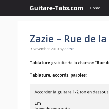
Skip
Guitare-Tabs.com
Home
to
content
Zazie – Rue de la
9 November 2010
by
admin
Tablature
gratuite de la chanson “
Rue de
Tablature, accords, paroles:
Accorder la guitare 1/2 ton en dessous

Em

Je vends mon auto
