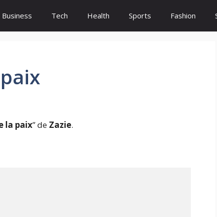
Business
Tech
Health
Sports
Fashion
 paix
 la paix
” de
Zazie
.