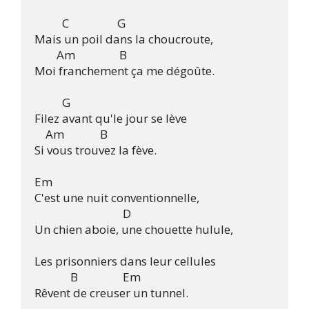
	  C		      G

Mais un poil dans la choucroute, 

	Am                B

Moi franchement ça me dégoûte.

          G       

Filez avant qu'le jour se lève 

    Am             B 

Si vous trouvez la fève.

Em

C'est une nuit conventionnelle,

                                D

Un chien aboie, une chouette hulule,

Les prisonniers dans leur cellules

	     B          	Em	

Rêvent de creuser un tunnel.
