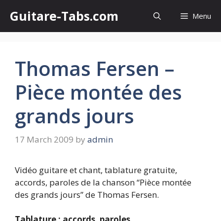
Skip
Guitare-Tabs.com
Menu
to
content
Thomas Fersen –
Pièce montée des
grands jours
17 March 2009
by
admin
Vidéo guitare et chant, tablature gratuite,
accords, paroles de la chanson “Pièce montée
des grands jours” de Thomas Fersen.
Tablature : accords, paroles