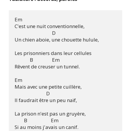
Em

C'est une nuit conventionnelle,

                                D

Un chien aboie, une chouette hulule,

Les prisonniers dans leur cellules

	     B          	Em	

Rêvent de creuser un tunnel.

Em

Mais avec une petite cuillère,

                           D 

Il faudrait être un peu naïf,

La prison n'est pas un gruyère,

	B		       Em

Si au moins j'avais un canif.
