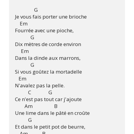
	        G		

Je vous fais porter une brioche

    Em	 

Fourrée avec une pioche,

	     G

Dix mètres de corde environ

     Em

Dans la dinde aux marrons,

	     G	

Si vous goûtez la mortadelle

   Em

N'avalez pas la pelle.

	   C		    G

Ce n'est pas tout car j'ajoute 

	Am                  B

Une lime dans le pâté en croûte

           G       

Et dans le petit pot de beurre,

    Am            B 
