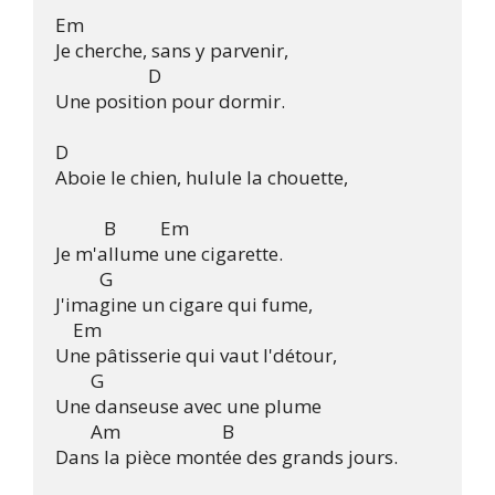
Em

Je cherche, sans y parvenir,

                     D 

Une position pour dormir.

D

Aboie le chien, hulule la chouette,

           B          Em

Je m'allume une cigarette.

          G

J'imagine un cigare qui fume,

    Em 

Une pâtisserie qui vaut l'détour,

        G

Une danseuse avec une plume

        Am                       B

Dans la pièce montée des grands jours.
