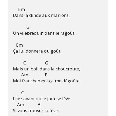
     Em

Dans la dinde aux marrons,

	     G	

Un vilebrequin dans le ragoût,

   Em

Ça lui donnera du goût.

	  C		       G

Mais un poil dans la choucroute, 

	Am                B

Moi franchement ça me dégoûte.

        G       

Filez avant qu'le jour se lève 

    Am             B 
