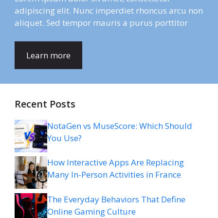
adipiscing elit. Nunc imperdiet rhoncus arcu non
aliquet. Sed tempor mauris a purus porttitor
Learn more
Recent Posts
NotaGen vs MuseScore: Which Should
You Use?
How Interactive Apps Are Replacing
Many In-Person Activities in France
The Everyday Behaviors That Define
Online Gaming Culture