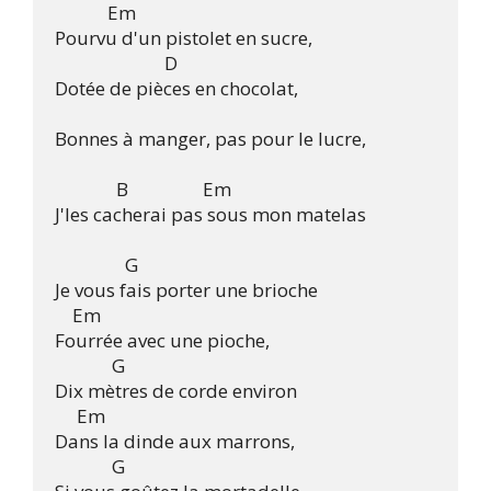
            Em

Pourvu d'un pistolet en sucre,

                         D

Dotée de pièces en chocolat,

Bonnes à manger, pas pour le lucre,

              B                 Em

J'les cacherai pas sous mon matelas

	        G		

Je vous fais porter une brioche

    Em	 

Fourrée avec une pioche,

	     G

Dix mètres de corde environ

     Em

Dans la dinde aux marrons,

	     G	
