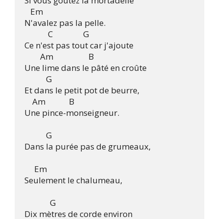
Si vous goûtez la mortadelle

   Em

N'avalez pas la pelle.

	    C		      G

Ce n'est pas tout car j'ajoute 

	Am                  B

Une lime dans le pâté en croûte

           G       

Et dans le petit pot de beurre,

    Am            B 

Une pince-monseigneur.

           G

Dans la purée pas de grumeaux,

     Em 

Seulement le chalumeau,

	     G

Dix mètres de corde environ
