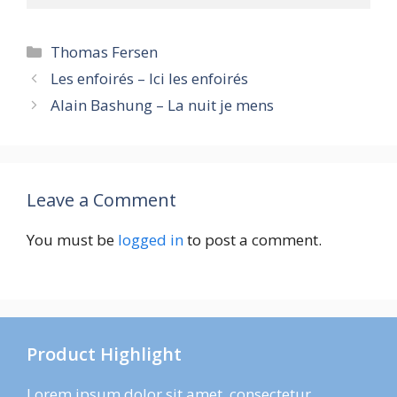
Categories
Thomas Fersen
Les enfoirés – Ici les enfoirés
Alain Bashung – La nuit je mens
Leave a Comment
You must be
logged in
to post a comment.
Product Highlight
Lorem ipsum dolor sit amet, consectetur