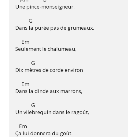
Une pince-monseigneur.

           G

Dans la purée pas de grumeaux,

     Em 

Seulement le chalumeau,

	     G

Dix mètres de corde environ

     Em

Dans la dinde aux marrons,

	     G	

Un vilebrequin dans le ragoût,

   Em

Ça lui donnera du goût.
