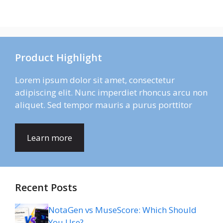
Product Highlight
Lorem ipsum dolor sit amet, consectetur
adipiscing elit. Nunc imperdiet rhoncus arcu non
aliquet. Sed tempor mauris a purus porttitor
Learn more
Recent Posts
NotaGen vs MuseScore: Which Should
You Use?