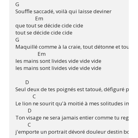
G

Souffle saccadé, voilà qui laisse deviner

		Em

que tout se décide cide cide

tout se décide cide cide

G

Maquillé comme à la craie, tout détonne et tout me 
		  Em

les mains sont livides vide vide vide

les mains sont livides vide vide vide

	D

Seul deux de tes poignés est tatoué, défiguré par 
	      C

Le lion ne sourit qu'à moitié à mes solitudes imme
	  D

Ton visage ne sera jamais entier comme tu regard
	  C

j'emporte un portrait dévoré douleur destin bord 