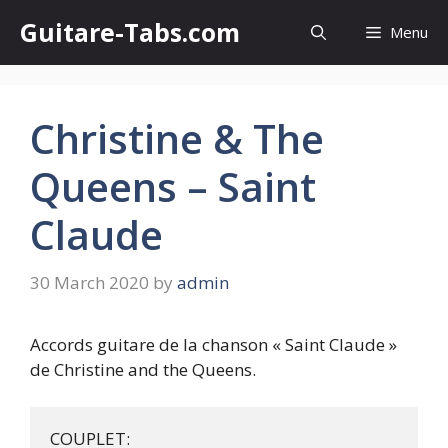
Skip
Guitare-Tabs.com
Menu
to
content
Christine & The
Queens – Saint
Claude
30 March 2020
by
admin
Accords guitare de la chanson « Saint Claude »
de Christine and the Queens.
COUPLET:
