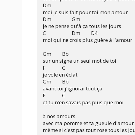
Dm

moi je suis fait pour toi mon amour

Dm			Gm			

je ne pense qu'à ça tous les jours

C			Dm		D4

moi qui ne crois plus guère à l'amour

Gm		Bb

sur un signe un seul mot de toi

F		C

je vole en éclat

Gm		Bb

avant toi j'ignorai tout ça

F		C

et tu n'en savais pas plus que moi

à nos amours

avec ma pomme et ta gueule d'amour

même si c'est pas tout rose tous les jou