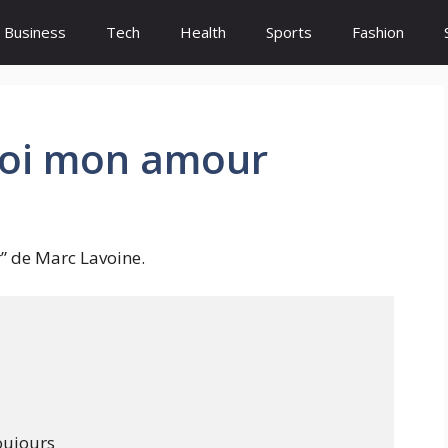
Business
Tech
Health
Sports
Fashion
Toi mon amour
” de Marc Lavoine.
ujours
