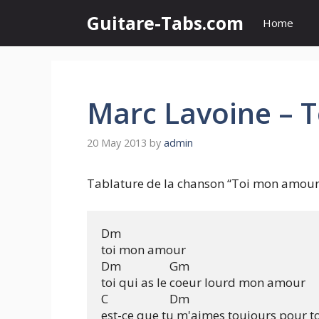
Skip
Guitare-Tabs.com
Home
to
content
Marc Lavoine – 
20 May 2013
by
admin
Tablature de la chanson “Toi mon amour
Dm

toi mon amour 

Dm			Gm

toi qui as le coeur lourd mon amour

C			Dm

est-ce que tu m'aimes toujours pour to