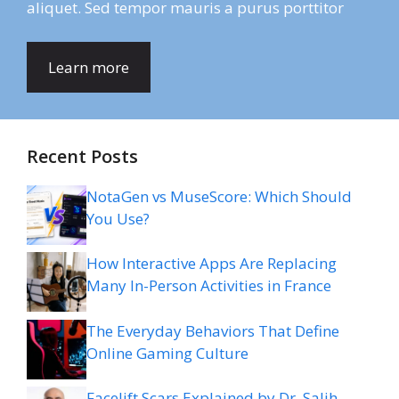
aliquet. Sed tempor mauris a purus porttitor
Learn more
Recent Posts
NotaGen vs MuseScore: Which Should
You Use?
How Interactive Apps Are Replacing
Many In-Person Activities in France
The Everyday Behaviors That Define
Online Gaming Culture
Facelift Scars Explained by Dr. Salih