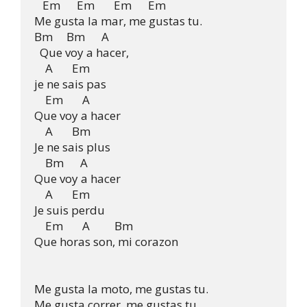
   Em      Em       Em      Em

Me gusta la mar, me gustas tu.

Bm     Bm      A

  Que voy a hacer,

    A       Em

je ne sais pas

    Em       A

Que voy a hacer

    A       Bm

Je ne sais plus

    Bm      A

Que voy a hacer

    A       Em

Je suis perdu

    Em       A         Bm

Que horas son, mi corazon

Me gusta la moto, me gustas tu.                       

Me gusta correr, me gustas tu.                       
