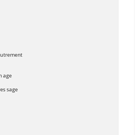
autrement

n age

res sage
