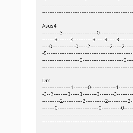
---------------------------------------------------
---------------------------------------------------
Asus4

----------3-------------------0------------------
-------3-------3-----------3-----3-----3--------
----0-------------0-----2-----------2-----2-----
-5-------------------------------------------------
---------------------0-----------------------0----
---------------------------------------------------
Dm

----------------1--------0--------------1---------
-3--2--------3-----3--------3--------3----------
----------2-----------2-----------2-----------2--
-------0-----------------------0-----------0-----
---------------------------------------------------
---------------------------------------------------