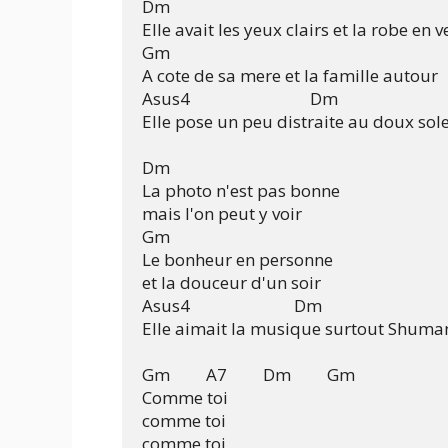
Dm

Elle avait les yeux clairs et la robe en v
Gm

A cote de sa mere et la famille autour

Asus4                              Dm

Elle pose un peu distraite au doux solei
Dm

La photo n'est pas bonne

mais l'on peut y voir

Gm

Le bonheur en personne

et la douceur d'un soir

Asus4                          Dm

Elle aimait la musique surtout Shuman
Gm         A7         Dm         Gm

Comme toi

comme toi

comme toi
