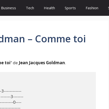
Business
Tech
Health
Sports
Fashion
ldman – Comme toi
e toi
” de
Jean Jacques Goldman
.
-3------------

-------3-------

---------0----

-------------
