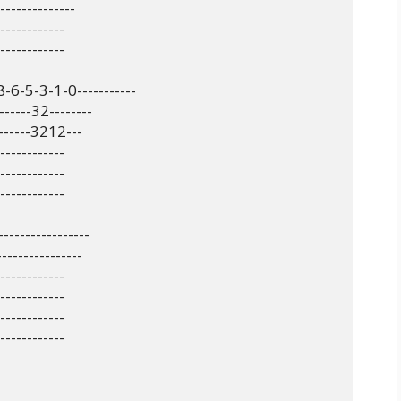
-------------

------------

------------

-6-5-3-1-0-----------

------32--------

-------3212---

------------

------------

------------

---------------

--------------

------------

------------

------------

------------
