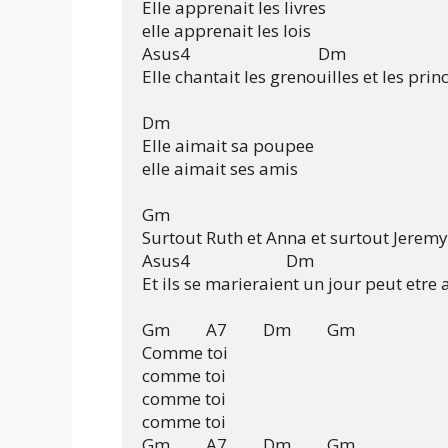
Elle apprenait les livres

elle apprenait les lois

Asus4                                Dm

Elle chantait les grenouilles et les pri
Dm

Elle aimait sa poupee

elle aimait ses amis

Gm

Surtout Ruth et Anna et surtout Jeremy

Asus4                        Dm

Et ils se marieraient un jour peut etre a
Gm         A7         Dm         Gm

Comme toi

comme toi

comme toi

comme toi

Gm         A7         Dm         Gm
