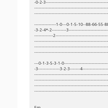
-0-2-3--------------------------------------------
---------------------------------------------------
---------------------------------------------------
---------------1-0---0-1-5-10--88-66-55-88
-3-2-4*-2----------3---------------------------
-------------2-----------------------------------
---------------------------------------------------
---------------------------------------------------
---------------------------------------------------
---0-1-3-5-3-1-0--------------------------------
-3---------------3-2-3-------4-------------------
---------------------------------------------------
---------------------------------------------------
---------------------------------------------------
---------------------------------------------------
Em
