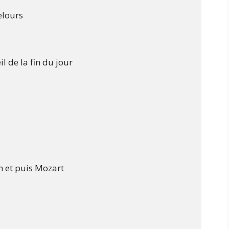
elours

l de la fin du jour

 et puis Mozart
