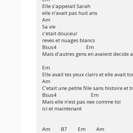
Elle s'appelait Sarah

elle n'avait pas huit ans

Am

Sa vie

c'etait douceur

reves et nuages blancs

Bsus4                         Em

Mais d'autres gens en avaient decide 
Em

Elle avait tes yeux clairs et elle avait to
Am

C'etait une petite fille sans histoire et t
Bsus4                             Em

Mais elle n'est pas nee comme toi

ici et maintenant

Am         B7         Em         Am
