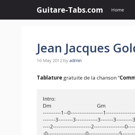
Skip
Guitare-Tabs.com
Home
to
content
Jean Jacques Go
16 May 2012
by
admin
Tablature
gratuite de la chanson “
Comm
Intro:

Dm                                      Gm

----------1--0------------------1----------------
-------3--------3------------3-------3---------3
----2---------------------2-----------------0----
-0---------------------0-----------------5--------