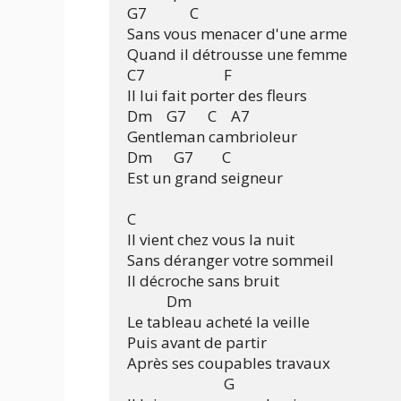
G7            C

Sans vous menacer d'une arme

Quand il détrousse une femme

C7                      F

Il lui fait porter des fleurs

Dm    G7      C    A7

Gentleman cambrioleur

Dm      G7        C

Est un grand seigneur

C

Il vient chez vous la nuit

Sans déranger votre sommeil

Il décroche sans bruit

           Dm

Le tableau acheté la veille

Puis avant de partir

Après ses coupables travaux

                           G
