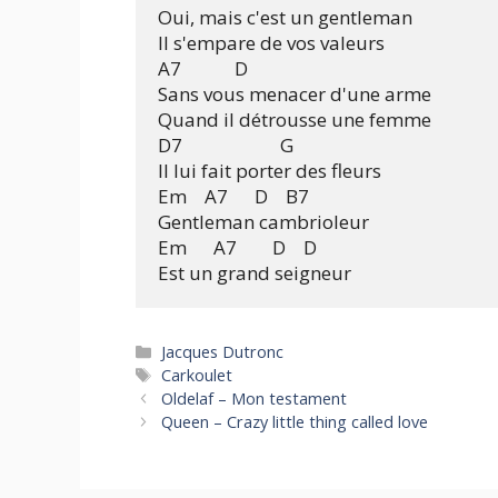
Oui, mais c'est un gentleman

Il s'empare de vos valeurs

A7            D

Sans vous menacer d'une arme

Quand il détrousse une femme

D7                      G

Il lui fait porter des fleurs

Em    A7      D    B7

Gentleman cambrioleur

Em      A7        D    D

Categories
Jacques Dutronc
Tags
Carkoulet
Oldelaf – Mon testament
Queen – Crazy little thing called love