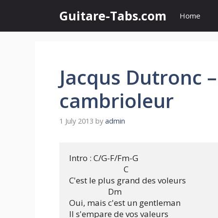
Skip
Guitare-Tabs.com
Home
to
content
Jacqus Dutronc 
cambrioleur
1 July 2013
by
admin
Intro : C/G-F/Fm-G

                            C

C'est le plus grand des voleurs

                    Dm

Oui, mais c'est un gentleman

Il s'empare de vos valeurs
