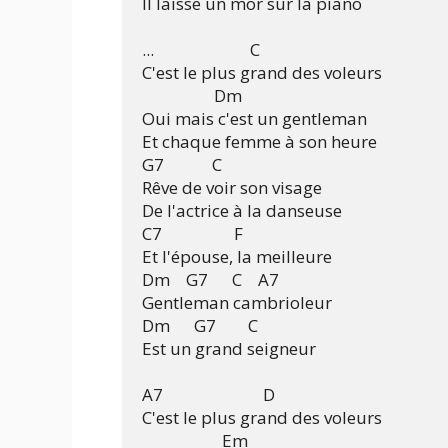
Il laisse un mor sur la piano

...                        C

C'est le plus grand des voleurs

                  Dm

Oui mais c'est un gentleman

Et chaque femme à son heure

G7            C

Rêve de voir son visage

De l'actrice à la danseuse

C7                  F

Et l'épouse, la meilleure

Dm    G7      C    A7

Gentleman cambrioleur

Dm      G7        C

Est un grand seigneur

A7                         D

C'est le plus grand des voleurs

                    Em
