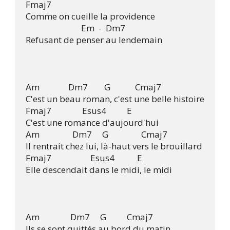
Fmaj7

Comme on cueille la providence

                           Em  -  Dm7

Refusant de penser au lendemain

Am              Dm7        G            Cmaj7

C'est un beau roman, c'est une belle histoire

Fmaj7               Esus4          E

C'est une romance d'aujourd'hui

Am                Dm7     G                Cmaj7

Il rentrait chez lui, là-haut vers le brouillard

Fmaj7                   Esus4           E

Elle descendait dans le midi, le midi

Am               Dm7     G          Cmaj7

Ils se sont quittés au bord du matin.
