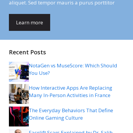
aliquet. Sed tempor mauris a purus porttitor
Learn more
Recent Posts
NotaGen vs MuseScore: Which Should
You Use?
How Interactive Apps Are Replacing
Many In-Person Activities in France
The Everyday Behaviors That Define
Online Gaming Culture
Facelift Scars Explained by Dr. Salih