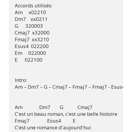
Accords utilisés:

Am     x02210

Dm7    xx0211

G      320003

Cmaj7  x32000

Fmaj7  xx3210

Esus4  022200

Em     022000

E      022100

Intro: 

Am – Dm7 – G – Cmaj7 – Fmaj7 – Fmaj7 - Esus4 – E 
Am              Dm7        G            Cmaj7

C'est un beau roman, c'est une belle histoire

Fmaj7               Esus4          E    

C'est une romance d'aujourd'hui
