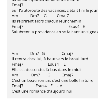
Fmaj7                    

Sur l'autoroute des vacances, c'était fini le jour de 
Am             Dm7     G           Cmaj7

Ils reprirent alors chacun leur chemin

Fmaj7                                                Esus4 - E

Saluèrent la providence en se faisant un signe de l
Am             Dm7   G                  Cmaj7   

Il rentra chez lui,là haut vers le brouillard

Fmaj7                          Esus4     E

Elle est descendu, là bas dans le midi

Am              Dm7        G            Cmaj7

C'est un beau roman, c'est une belle histoire

Fmaj7             Esus4    E    -  A 
