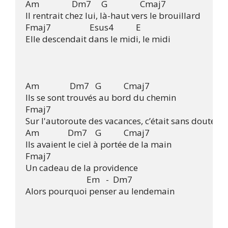
Am                Dm7     G                Cmaj7

Il rentrait chez lui, là-haut vers le brouillard

Fmaj7                   Esus4           E

Elle descendait dans le midi, le midi

Am               Dm7   G           Cmaj7

Ils se sont trouvés au bord du chemin

Fmaj7                    

Sur l'autoroute des vacances, c’était sans doute un
Am              Dm7    G           Cmaj7

Ils avaient le ciel à portée de la main

Fmaj7

Un cadeau de la providence

                              Em   -  Dm7

Alors pourquoi penser au lendemain
