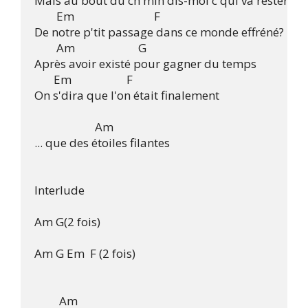
Mais au bout du ch'min dis-moi c'qui va rester

        Em                             F

De notre p'tit passage dans ce monde effréné?

        Am                       G

Après avoir existé pour gagner du temps

       Em                    F

On s'dira que l'on était finalement

                      Am

... que des étoiles filantes

Interlude

Am G(2 fois)

Am G Em  F (2 fois)

         Am
