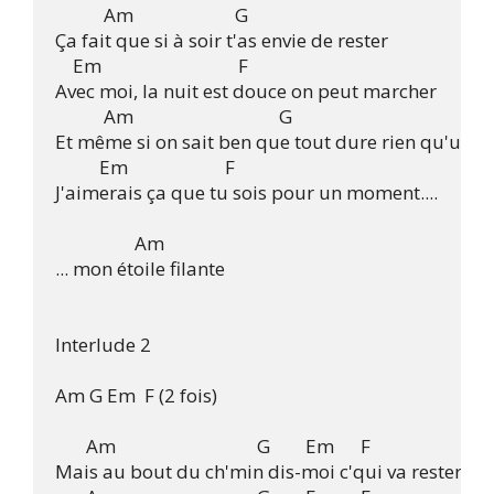
           Am                       G

Ça fait que si à soir t'as envie de rester

    Em                               F

Avec moi, la nuit est douce on peut marcher

           Am                                 G

Et même si on sait ben que tout dure rien qu'un t
          Em                      F

J'aimerais ça que tu sois pour un moment....

                  Am

... mon étoile filante

Interlude 2

Am G Em  F (2 fois)

       Am                                G        Em      F

Mais au bout du ch'min dis-moi c'qui va rester...
