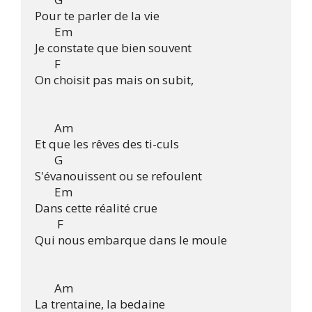
Pour te parler de la vie

       Em

Je constate que bien souvent

       F

On choisit pas mais on subit,

       Am

Et que les rêves des ti-culs

       G

S'évanouissent ou se refoulent

       Em

Dans cette réalité crue

        F

Qui nous embarque dans le moule

       Am

La trentaine, la bedaine
