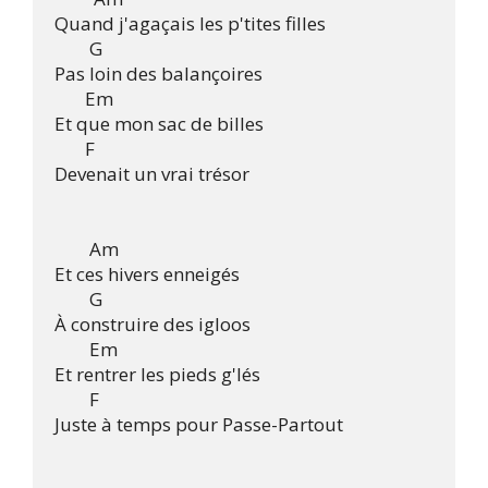
Quand j'agaçais les p'tites filles

        G

Pas loin des balançoires

       Em

Et que mon sac de billes

       F

Devenait un vrai trésor

        Am

Et ces hivers enneigés

        G

À construire des igloos

        Em

Et rentrer les pieds g'lés

        F

Juste à temps pour Passe-Partout
