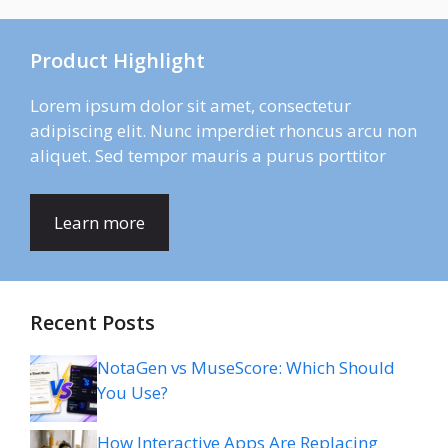
Product Highlight
Lorem ipsum dolor sit amet, consectetur
adipiscing elit. Nunc imperdiet rhoncus arcu non
aliquet. Sed tempor mauris a purus porttitor
Learn more
Recent Posts
NotaGen vs MuseScore: Which Should
You Use?
How Interactive Apps Are Replacing