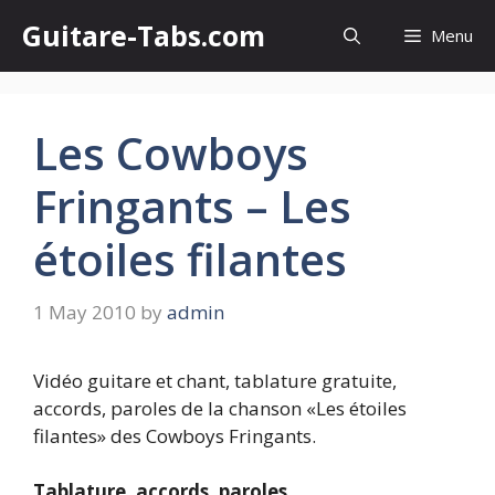
Skip
Guitare-Tabs.com
Menu
to
content
Les Cowboys
Fringants – Les
étoiles filantes
1 May 2010
by
admin
Vidéo guitare et chant, tablature gratuite,
accords, paroles de la chanson «Les étoiles
filantes» des Cowboys Fringants.
Tablature, accords, paroles