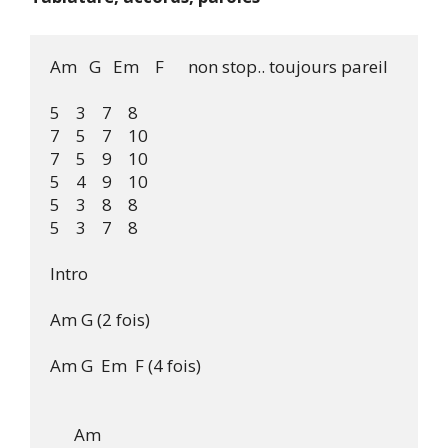
Am   G   Em    F      non stop.. toujours pareil

5    3    7    8

7    5    7    10

7    5    9    10

5    4    9    10

5    3    8    8

5    3    7    8

Intro

Am G (2 fois)

Am G  Em  F (4 fois)

      Am
