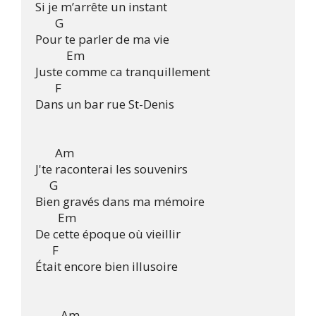
Si je m’arrête un instant

       G

Pour te parler de ma vie

           Em

Juste comme ca tranquillement

       F

Dans un bar rue St-Denis

       Am

J'te raconterai les souvenirs

     G

Bien gravés dans ma mémoire

        Em

De cette époque où vieillir

      F

Était encore bien illusoire

         Am
