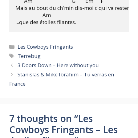
       Am                                G        Em      F

Mais au bout du ch'min dis-moi c'qui va rester...

                      Am

Categories
Les Cowboys Fringants
Tags
Terrebug
3 Doors Down – Here without you
Stanislas & Mike Ibrahim – Tu verras en
France
7 thoughts on “Les
Cowboys Fringants – Les