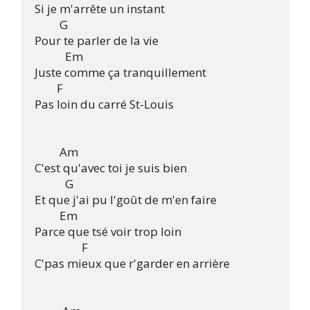
Si je m'arrête un instant

         G

Pour te parler de la vie

           Em

Juste comme ça tranquillement

        F

Pas loin du carré St-Louis

         Am

C'est qu'avec toi je suis bien

           G

Et que j'ai pu l'goût de m'en faire

         Em

Parce que tsé voir trop loin

                 F

C'pas mieux que r'garder en arrière
