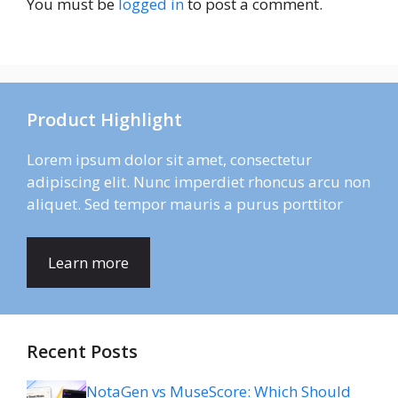
You must be
logged in
to post a comment.
Product Highlight
Lorem ipsum dolor sit amet, consectetur
adipiscing elit. Nunc imperdiet rhoncus arcu non
aliquet. Sed tempor mauris a purus porttitor
Learn more
Recent Posts
NotaGen vs MuseScore: Which Should