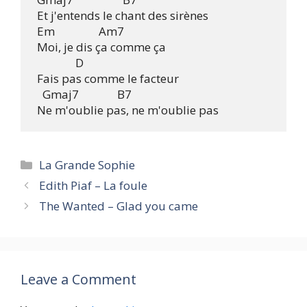
 Et j'entends le chant des sirènes

 Em                Am7 

 Moi, je dis ça comme ça

               D 

 Fais pas comme le facteur

   Gmaj7              B7 

Categories
La Grande Sophie
Edith Piaf – La foule
The Wanted – Glad you came
Leave a Comment