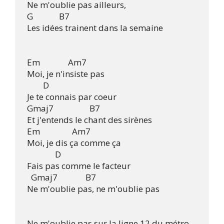
 Ne m'oublie pas ailleurs,

 G             B7 

 Les idées trainent dans la semaine

 Em              Am7 

 Moi, je n'insiste pas

         D 

 Je te connais par coeur

 Gmaj7                  B7 

 Et j'entends le chant des sirènes

 Em                Am7 

 Moi, je dis ça comme ça

               D 

 Fais pas comme le facteur

   Gmaj7              B7 

 Ne m'oublie pas, ne m'oublie pas

 Ne m'oublie pas sur la ligne 12 du métro
