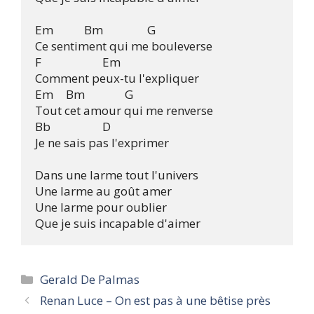
Em           Bm		G

Ce sentiment qui me bouleverse

F			Em

Comment peux-tu l'expliquer

Em	   Bm		G

Tout cet amour qui me renverse

Bb			D

Je ne sais pas l'exprimer

Dans une larme tout l'univers

Une larme au goût amer

Une larme pour oublier

Categories
Gerald De Palmas
Renan Luce – On est pas à une bêtise près