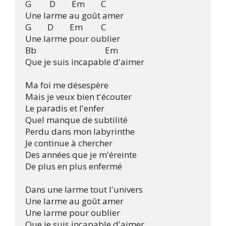
G         D        Em        C

Une larme au goût amer

G        D        Em         C

Une larme pour oublier

Bb                                  Em

Que je suis incapable d'aimer

Ma foi me désespère

Mais je veux bien t'écouter

Le paradis et l'enfer

Quel manque de subtilité

Perdu dans mon labyrinthe

Je continue à chercher

Des années que je m'éreinte

De plus en plus enfermé

Dans une larme tout l'univers

Une larme au goût amer

Une larme pour oublier

Que je suis incapable d'aimer
