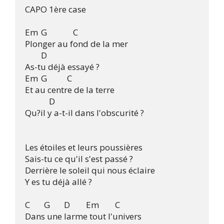
CAPO 1ère case

Em	G		C

Plonger au fond de la mer

	D

As-tu déjà essayé ?

Em	G	     C

Et au centre de la terre

            D

Qu?il y a-t-il dans l'obscurité ?

Les étoiles et leurs poussières

Sais-tu ce qu'il s'est passé ?

Derrière le soleil qui nous éclaire

Y es tu déjà allé ?

C       G       D        Em	     C

Dans une larme tout l'univers
